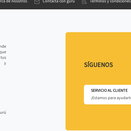
rca de nosotros
Contacta con gurú
Términos y condiciones
ande
 que
tus
r y
SÍGUENOS
SERVICIO AL CLIENTE
¡Estamos para ayudarte
gurú