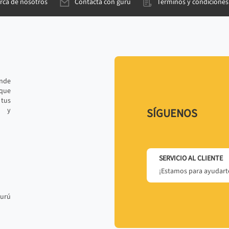
rca de nosotros
Contacta con gurú
Términos y condiciones
ande
 que
tus
r y
SÍGUENOS
SERVICIO AL CLIENTE
¡Estamos para ayudarte
gurú