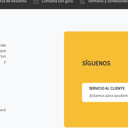
rca de nosotros
Contacta con gurú
Términos y condiciones
ande
 que
tus
r y
SÍGUENOS
SERVICIO AL CLIENTE
¡Estamos para ayudarte
gurú