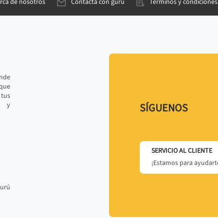
rca de nosotros
Contacta con gurú
Términos y condiciones
ande
 que
tus
r y
SÍGUENOS
SERVICIO AL CLIENTE
¡Estamos para ayudarte
gurú