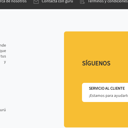
rca de nosotros
Contacta con gurú
Términos y condiciones
ande
 que
tus
r y
SÍGUENOS
SERVICIO AL CLIENTE
¡Estamos para ayudarte
gurú