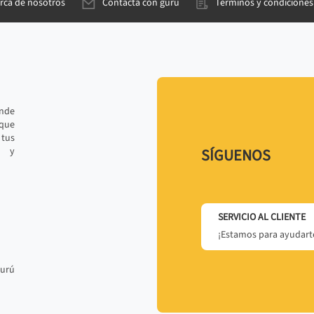
rca de nosotros
Contacta con gurú
Términos y condiciones
ande
 que
tus
r y
SÍGUENOS
SERVICIO AL CLIENTE
¡Estamos para ayudarte
gurú