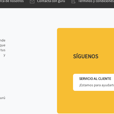
rca de nosotros
Contacta con gurú
Términos y condiciones
ande
 que
tus
r y
SÍGUENOS
SERVICIO AL CLIENTE
¡Estamos para ayudarte
gurú