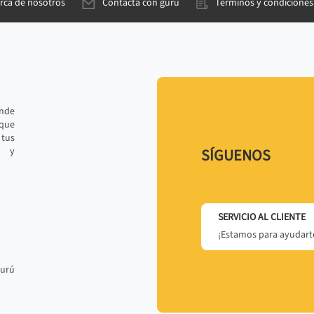
rca de nosotros
Contacta con gurú
Términos y condiciones
ande
 que
tus
r y
SÍGUENOS
SERVICIO AL CLIENTE
¡Estamos para ayudarte
gurú