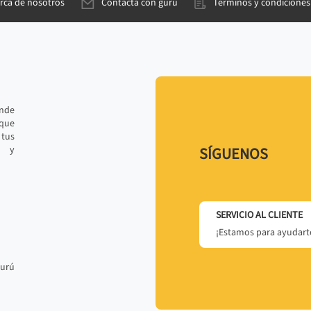
rca de nosotros
Contacta con gurú
Términos y condiciones
ande
 que
tus
r y
SÍGUENOS
SERVICIO AL CLIENTE
¡Estamos para ayudarte
gurú