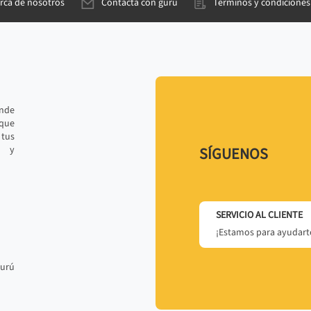
rca de nosotros
Contacta con gurú
Términos y condiciones
ande
 que
tus
r y
SÍGUENOS
SERVICIO AL CLIENTE
¡Estamos para ayudarte
gurú