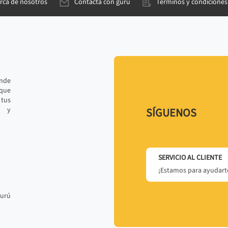
rca de nosotros
Contacta con gurú
Términos y condiciones
ande
 que
tus
r y
SÍGUENOS
SERVICIO AL CLIENTE
¡Estamos para ayudarte
gurú