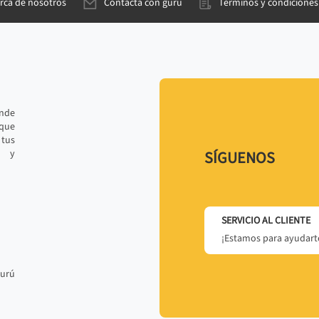
rca de nosotros
Contacta con gurú
Términos y condiciones
ande
 que
tus
r y
SÍGUENOS
SERVICIO AL CLIENTE
¡Estamos para ayudarte
gurú