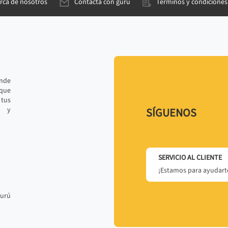
rca de nosotros
Contacta con gurú
Términos y condiciones
ande
 que
tus
r y
SÍGUENOS
SERVICIO AL CLIENTE
¡Estamos para ayudarte
gurú