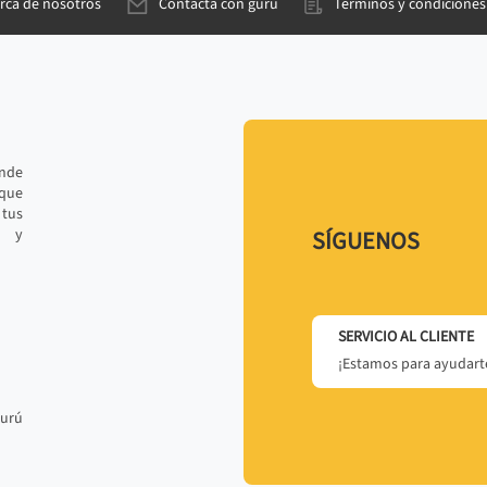
rca de nosotros
Contacta con gurú
Términos y condiciones
ande
 que
tus
r y
SÍGUENOS
SERVICIO AL CLIENTE
¡Estamos para ayudarte
gurú