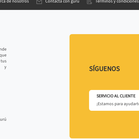
rca de nosotros
Contacta con gurú
Términos y condiciones
ande
 que
tus
r y
SÍGUENOS
SERVICIO AL CLIENTE
¡Estamos para ayudarte
gurú