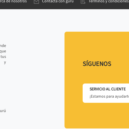
rca de nosotros
Contacta con gurú
Términos y condiciones
ande
 que
tus
r y
SÍGUENOS
SERVICIO AL CLIENTE
¡Estamos para ayudarte
gurú