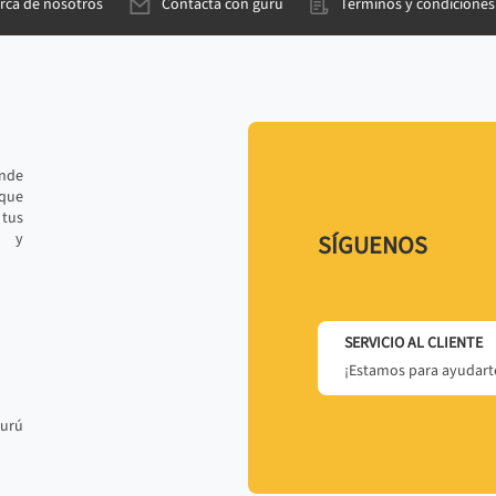
rca de nosotros
Contacta con gurú
Términos y condiciones
ande
 que
tus
r y
SÍGUENOS
SERVICIO AL CLIENTE
¡Estamos para ayudarte
gurú