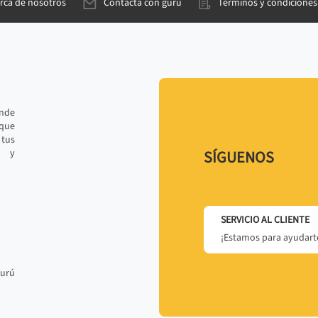
rca de nosotros
Contacta con gurú
Términos y condiciones
ande
 que
tus
r y
SÍGUENOS
SERVICIO AL CLIENTE
¡Estamos para ayudarte
gurú