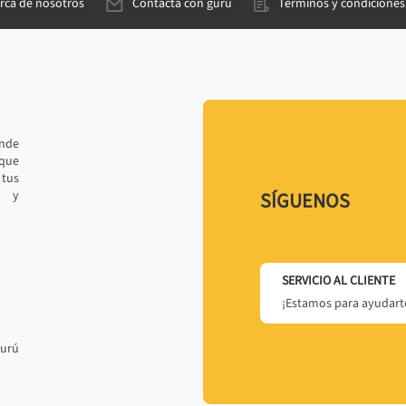
rca de nosotros
Contacta con gurú
Términos y condiciones
ande
 que
tus
r y
SÍGUENOS
SERVICIO AL CLIENTE
¡Estamos para ayudarte
gurú