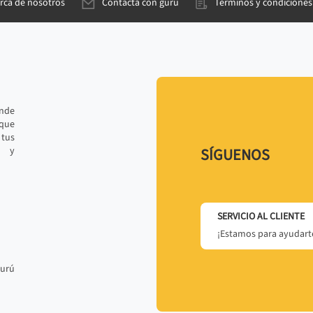
rca de nosotros
Contacta con gurú
Términos y condiciones
ande
 que
tus
r y
SÍGUENOS
SERVICIO AL CLIENTE
¡Estamos para ayudarte
gurú