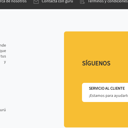
rca de nosotros
Contacta con gurú
Términos y condiciones
ande
 que
tus
r y
SÍGUENOS
SERVICIO AL CLIENTE
¡Estamos para ayudarte
gurú