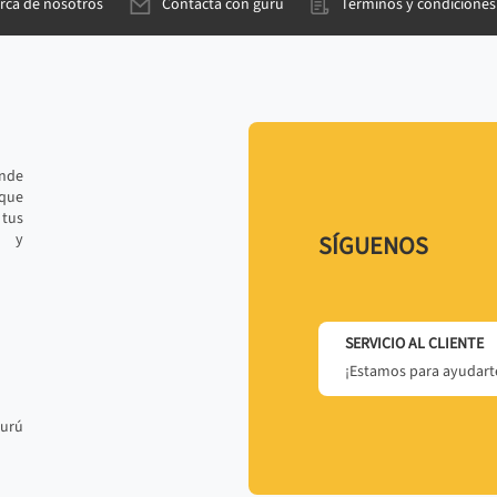
rca de nosotros
Contacta con gurú
Términos y condiciones
ande
 que
tus
r y
SÍGUENOS
SERVICIO AL CLIENTE
¡Estamos para ayudarte
gurú