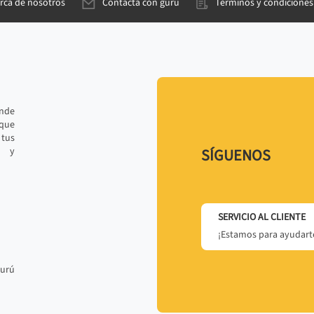
rca de nosotros
Contacta con gurú
Términos y condiciones
ande
 que
tus
r y
SÍGUENOS
SERVICIO AL CLIENTE
¡Estamos para ayudarte
gurú