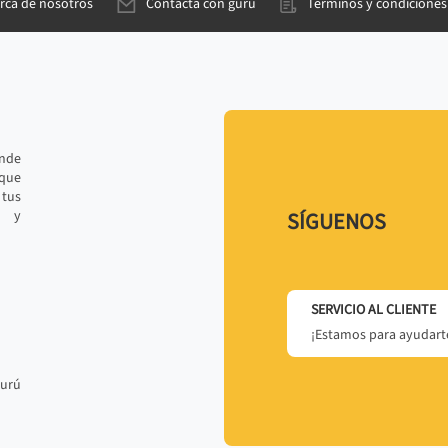
rca de nosotros
Contacta con gurú
Términos y condiciones
ande
 que
tus
r y
SÍGUENOS
SERVICIO AL CLIENTE
¡Estamos para ayudarte
gurú