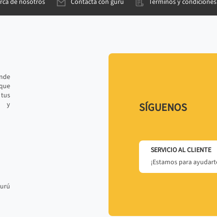
rca de nosotros
Contacta con gurú
Términos y condiciones
ande
 que
tus
r y
SÍGUENOS
SERVICIO AL CLIENTE
¡Estamos para ayudarte
gurú