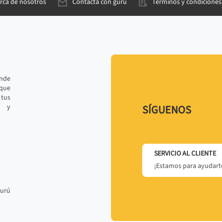
rca de nosotros
Contacta con gurú
Términos y condiciones
ande
 que
tus
r y
SÍGUENOS
SERVICIO AL CLIENTE
¡Estamos para ayudarte
gurú