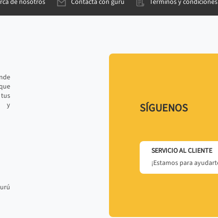
rca de nosotros
Contacta con gurú
Términos y condiciones
ande
 que
tus
r y
SÍGUENOS
SERVICIO AL CLIENTE
¡Estamos para ayudarte
gurú