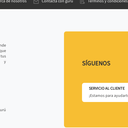
rca de nosotros
Contacta con gurú
Términos y condiciones
ande
 que
tus
r y
SÍGUENOS
SERVICIO AL CLIENTE
¡Estamos para ayudarte
gurú