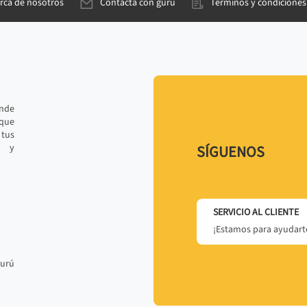
rca de nosotros
Contacta con gurú
Términos y condiciones
ande
 que
tus
r y
SÍGUENOS
SERVICIO AL CLIENTE
¡Estamos para ayudarte
gurú