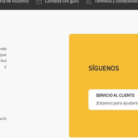
rca de nosotros
Contacta con gurú
Términos y condiciones
ande
 que
tus
r y
SÍGUENOS
SERVICIO AL CLIENTE
¡Estamos para ayudarte
gurú