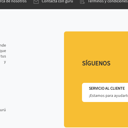
rca de nosotros
Contacta con gurú
Términos y condiciones
ande
 que
tus
r y
SÍGUENOS
SERVICIO AL CLIENTE
¡Estamos para ayudarte
gurú