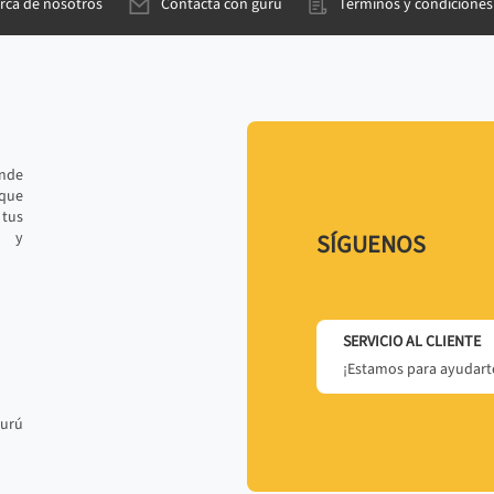
rca de nosotros
Contacta con gurú
Términos y condiciones
ande
 que
tus
r y
SÍGUENOS
SERVICIO AL CLIENTE
¡Estamos para ayudarte
gurú