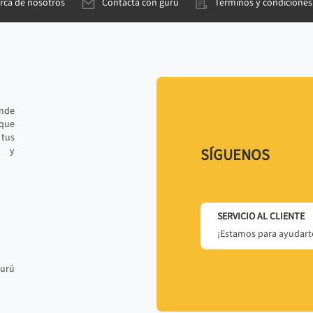
rca de nosotros
Contacta con gurú
Términos y condiciones
ande
 que
tus
r y
SÍGUENOS
SERVICIO AL CLIENTE
¡Estamos para ayudarte
gurú