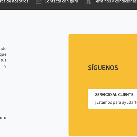
rca de nosotros
Contacta con gurú
Términos y condiciones
ande
 que
tus
r y
SÍGUENOS
SERVICIO AL CLIENTE
¡Estamos para ayudarte
gurú