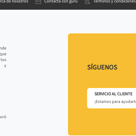
rca de nosotros
Contacta con gurú
Términos y condiciones
ande
 que
tus
r y
SÍGUENOS
SERVICIO AL CLIENTE
¡Estamos para ayudarte
gurú