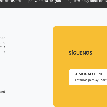
rca de nosotros
Contacta con gurú
Términos y condiciones
ande
 que
tus
r y
SÍGUENOS
SERVICIO AL CLIENTE
¡Estamos para ayudarte
gurú