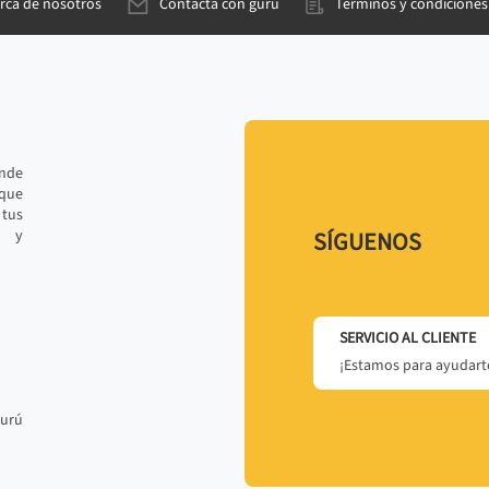
rca de nosotros
Contacta con gurú
Términos y condiciones
ande
 que
tus
r y
SÍGUENOS
SERVICIO AL CLIENTE
¡Estamos para ayudarte
gurú