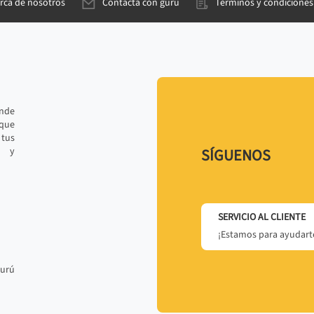
rca de nosotros
Contacta con gurú
Términos y condiciones
ande
 que
tus
r y
SÍGUENOS
SERVICIO AL CLIENTE
¡Estamos para ayudarte
gurú