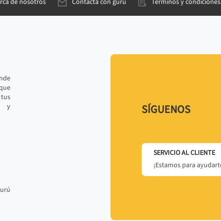
rca de nosotros
Contacta con gurú
Términos y condiciones
ande
 que
tus
r y
SÍGUENOS
SERVICIO AL CLIENTE
¡Estamos para ayudarte
gurú