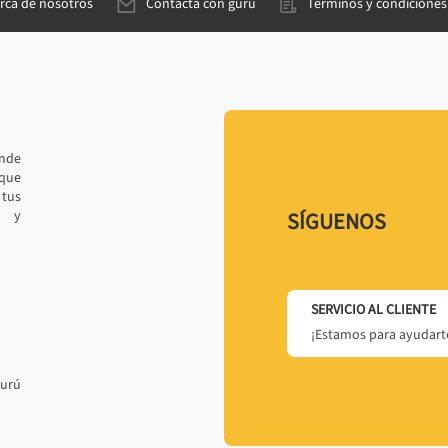
rca de nosotros
Contacta con gurú
Términos y condiciones
ande
 que
tus
r y
SÍGUENOS
SERVICIO AL CLIENTE
¡Estamos para ayudarte
gurú