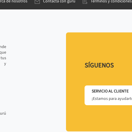
rca de nosotros
Contacta con gurú
Términos y condiciones
ande
 que
tus
r y
SÍGUENOS
SERVICIO AL CLIENTE
¡Estamos para ayudarte
gurú