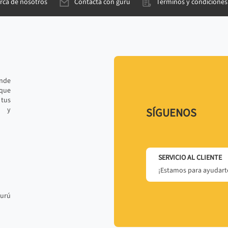
rca de nosotros
Contacta con gurú
Términos y condiciones
ande
 que
tus
r y
SÍGUENOS
SERVICIO AL CLIENTE
¡Estamos para ayudarte
gurú