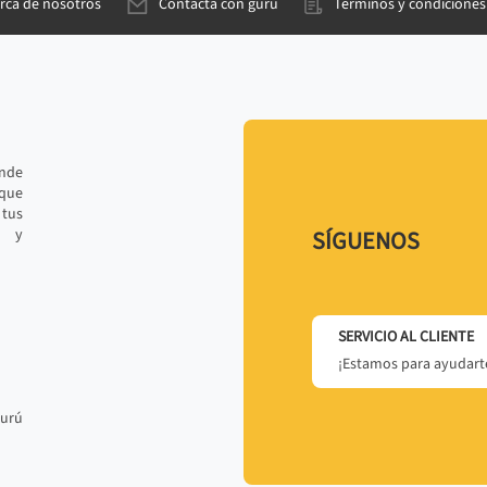
rca de nosotros
Contacta con gurú
Términos y condiciones
ande
 que
tus
r y
SÍGUENOS
SERVICIO AL CLIENTE
¡Estamos para ayudarte
gurú