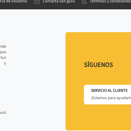
rca de nosotros
Contacta con gurú
Términos y condiciones
ande
 que
tus
r y
SÍGUENOS
SERVICIO AL CLIENTE
¡Estamos para ayudarte
gurú