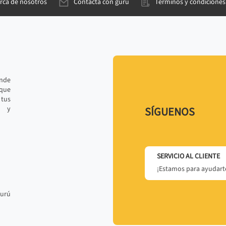
rca de nosotros
Contacta con gurú
Términos y condiciones
ande
 que
tus
r y
SÍGUENOS
SERVICIO AL CLIENTE
¡Estamos para ayudarte
gurú