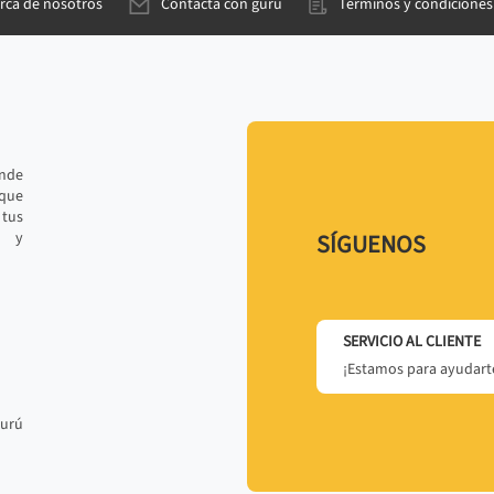
rca de nosotros
Contacta con gurú
Términos y condiciones
ande
 que
tus
r y
SÍGUENOS
SERVICIO AL CLIENTE
¡Estamos para ayudarte
gurú