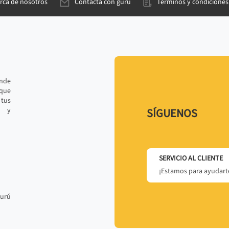
rca de nosotros
Contacta con gurú
Términos y condiciones
ande
 que
tus
r y
SÍGUENOS
SERVICIO AL CLIENTE
¡Estamos para ayudarte
gurú