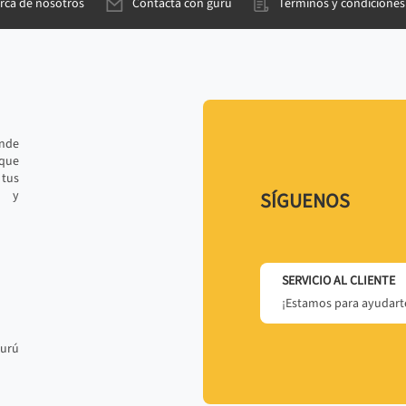
rca de nosotros
Contacta con gurú
Términos y condiciones
ande
 que
tus
r y
SÍGUENOS
SERVICIO AL CLIENTE
¡Estamos para ayudarte
gurú