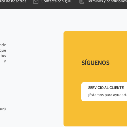
rca de nosotros
Contacta con gurú
Términos y condiciones
ande
 que
tus
r y
SÍGUENOS
SERVICIO AL CLIENTE
¡Estamos para ayudarte
gurú