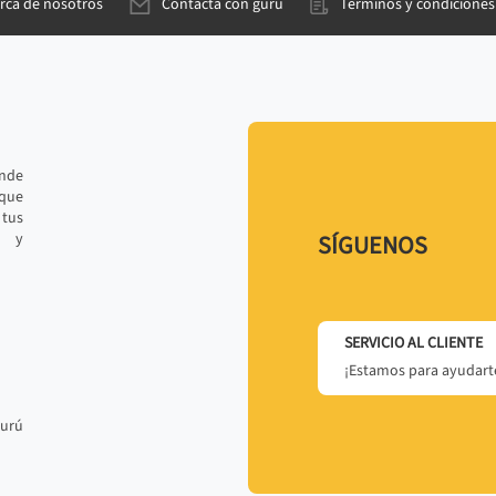
rca de nosotros
Contacta con gurú
Términos y condiciones
ande
 que
tus
r y
SÍGUENOS
SERVICIO AL CLIENTE
¡Estamos para ayudarte
gurú